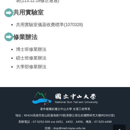
表(113.12.18修正通過)
共用實驗室
共用實驗室儀器收費標準(1070328
)
修業辦法
博士班修業辦法
碩士班修業辦法
大學部修業辦法
著作權屬於國立中山大學 光電工程學系
地址：80424高雄市鼓山區蓮海路70號(系辦公室位於國際研究大樓IR2002室)
系辦電話：07-5252-000 ext 4451、4452、4459。傳真：07-525-4499
Top
信箱：dop@mail.nsysu.edu.tw