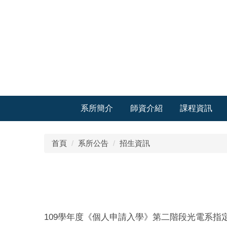
跳
到
主
要
內
容
區
系所簡介
師資介紹
課程資訊
首頁
系所公告
招生資訊
109學年度《個人申請入學》第二階段光電系指