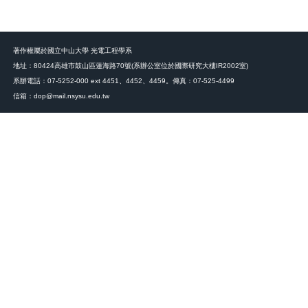
著作權屬於國立中山大學 光電工程學系
地址：80424高雄市鼓山區蓮海路70號(系辦公室位於國際研究大樓IR2002室)
系辦電話：07-5252-000 ext 4451、4452、4459。傳真：07-525-4499
信箱：dop@mail.nsysu.edu.tw