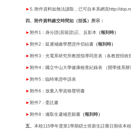
►
5. 附件資料如無法讀取，已可自本系網頁
http://dop.
四、附件資料繳交時間如（括弧）所示：
►
附件1：身分證(居留證)正、反影本
（報到時）
►
附件2：延遲補繳學歷證件切結書
（報到時）
►
附件3：光電系研究所教授指導同意表（各教授招收
►
附件4：國立中山大學健康檢查紀錄表 （開學後系
►
附件5：臨時車證申請表
►
附件6：放棄入學資格聲明書
►
附件7：委託書
►
附件8：備取生遞補意願書
（報到時）
五、
本校115學年度第1學期碩士班新生註冊日期依本