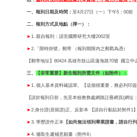
一
、報到日期及時間：
至4月27日（一）下午5：00前
二、報到方式及地點（擇一）：
►
1. 親自報到：請至國際研究大樓2002室
►
2.「限時掛號」郵寄 （報到期限內之郵戳為憑）
【郵寄地址】80424 高雄市鼓山區蓮海路70號 國立
三、
【非常重要】新生報到所需文件
（如附件）
：
►
1. 個人基本資料確認單。【這個很重要，務必列印
【請於報到日前，先至本校教務處網路註冊網頁(網址
►
2.身分證(居留證)正、反影本 【請自行黏貼於附件1
►
3. 學歷證件正本
【如尚無法領到畢業證書，請自行列
►
4. 備取生遞補意願書（附件8）