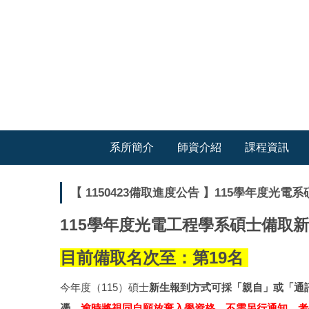
跳
到
主
要
內
容
區
系所簡介
師資介紹
課程資訊
【 1150423備取進度公告 】115學年度光電
115學年度光電工程學系碩士備取
目前備取名次至：第19名
今年度（115）碩士
新生報到方式可採「親自」或「通訊
憑
，
逾時將視同自願放棄入學資格，不需另行通知，考