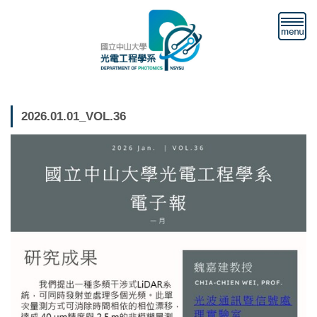
跳
到
主
要
內
容
區
2026.01.01_VOL.36