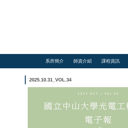
跳
到
主
要
內
容
區
系所簡介
師資介紹
課程資訊
2025.10.31_VOL.34