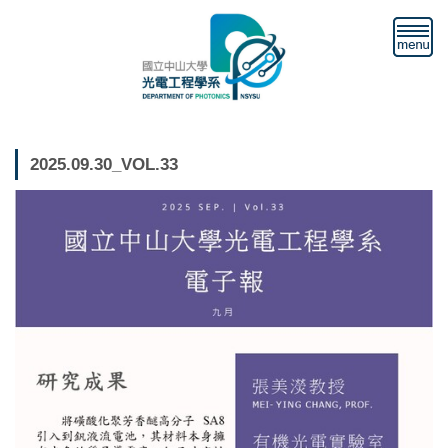
跳
到
主
要
內
容
區
2025.09.30_VOL.33