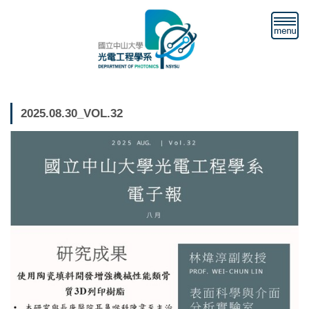
跳
到
主
要
內
容
區
2025.08.30_VOL.32