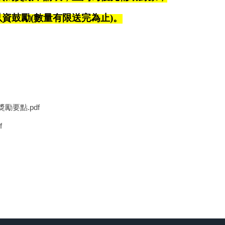
資鼓勵(數量有限送完為止)。
要點.pdf
f