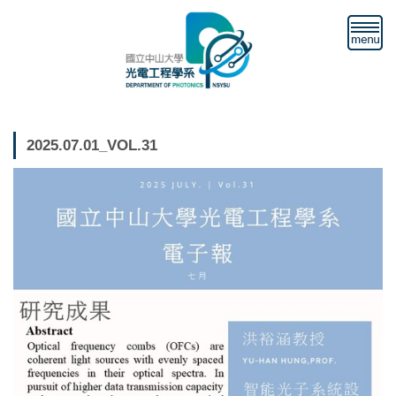
跳
到
主
要
內
容
區
2025.07.01_VOL.31