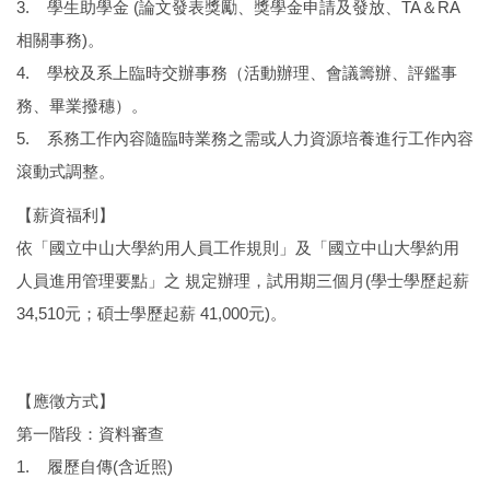
3. 學生助學金 (論文發表獎勵、獎學金申請及發放、TA＆RA
相關事務)。
4. 學校及系上臨時交辦事務（活動辦理、會議籌辦、評鑑事
務、畢業撥穗）。
5. 系務工作內容隨臨時業務之需或人力資源培養進行工作內容
滾動式調整。
【薪資福利】
依「國立中山大學約用人員工作規則」及「國立中山大學約用
人員進用管理要點」之 規定辦理，試用期三個月(學士學歷起薪
34,510元；碩士學歷起薪 41,000元)。
【應徵方式】
第一階段：資料審查
1. 履歷自傳(含近照)