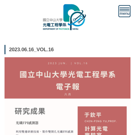
跳
到
主
要
內
容
區
2023.06.16_VOL.16