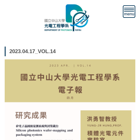
跳
到
主
要
內
容
區
2023.04.17_VOL.14