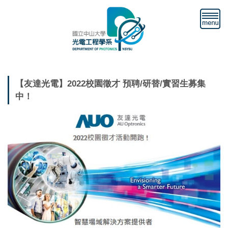
跳
到
主
要
內
容
區
【友達光電】2022校園徵才 預聘/研替/實習生募集
中！