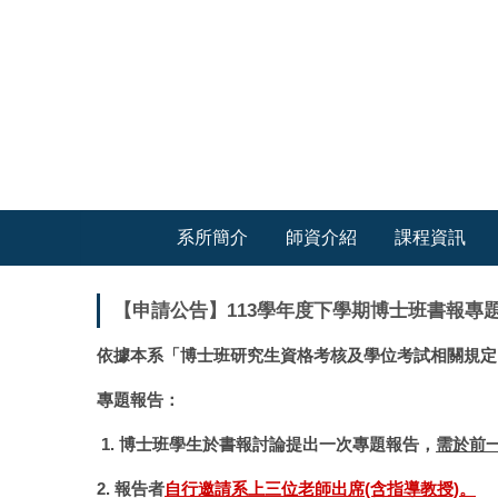
跳
到
主
要
內
容
區
系所簡介
師資介紹
課程資訊
【申請公告】113學年度下學期博士班書報專
依據本系
「
博士班研究生資格考核及學位考試相關規定
專題報告：
1. 博士班學生於書報討論提出一次專題報告，
需於前
2. 報告者
自行邀請系上三位老師出席(含指導教授)。