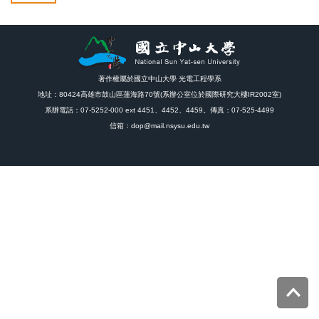
著作權屬於國立中山大學 光電工程學系
地址：80424高雄市鼓山區蓮海路70號(系辦公室位於國際研究大樓IR2002室)
系辦電話：07-5252-000 ext 4451、4452、4459。傳真：07-525-4499
信箱：dop@mail.nsysu.edu.tw
Top