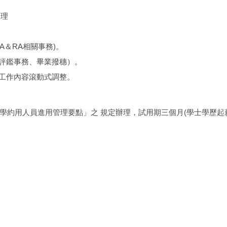
管理
A＆RA相關事務)。
、評鑑事務、畢業撥穗）。
行工作內容滾動式調整。
人員進用管理要點」之 規定辦理，試用期三個月(學士學歷起薪 34,5