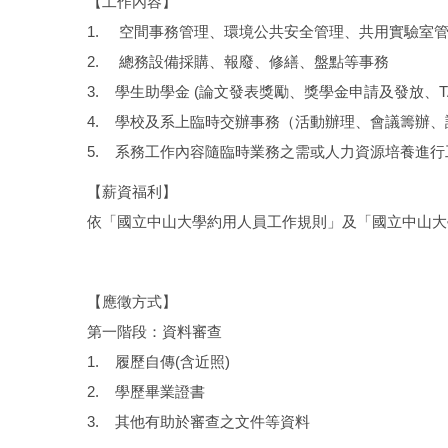
【工作內容】
1. 空間事務管理、環境公共安全管理、共用實驗室
2. 總務設備採購、報廢、修繕、盤點等事務
3. 學生助學金 (論文發表獎勵、獎學金申請及發放、T
4. 學校及系上臨時交辦事務（活動辦理、會議籌辦
5. 系務工作內容隨臨時業務之需或人力資源培養進
【薪資福利】
依「國立中山大學約用人員工作規則」及「國立中山大學約用
【應徵方式】
第一階段：資料審查
1. 履歷自傳(含近照)
2. 學歷畢業證書
3. 其他有助於審查之文件等資料