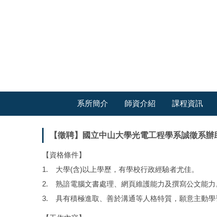
跳
到
主
要
內
容
區
系所簡介
師資介紹
課程資訊
【徵聘】國立中山大學光電工程學系誠徵系辦
【資格條件】
1. 大學(含)以上學歷，有學校行政經驗者尤佳。
2. 熟諳電腦文書處理、網頁維護能力及撰寫公文能力
3. 具有積極進取、善於溝通等人格特質，願意主動